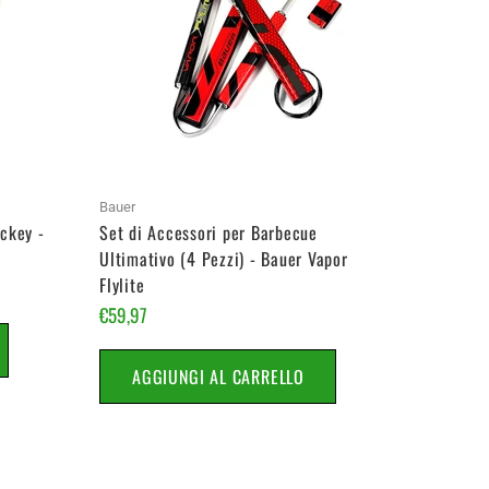
Bauer
Bauer
ockey -
Set di Accessori per Barbecue
Set di A
Ultimativo (4 Pezzi) - Bauer Vapor
Ultimati
Flylite
2S Pro
€59,97
€69,97
AGGIUNGI AL CARRELLO
AGG