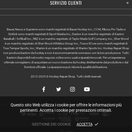
SERVIZIO CLIENTI
Bauer, Nexus e Supreme sono marchi registrati di Bauer Hockey Inc.; CCM, Ribcor, Pro Tacks e
SicKick sono marchi registrati di Sport Maska Inc.; Easton è un marchio registrato di Easton
Baseball / Softball Inc.; RBZ è un marchio registrato di Taylor Made Golf Company, Inc.; Sher-Wood
è un marchio registrato di Sher-Wood Athletics Group Inc.; True e XCore sono marchi registrati di
True Temper Sports, Inc.; Warrior è un marchio registrato di Warrior Sports Inc. Hockey Repair Shop
non produce bastoni da hockey e non è economicamente connesso con la loro produzione. Tutti i
bastoni disponibili nel nostro negozio online sono usati e riparati/rinnovati. Per un'esperienza
ottimale consigliamo di acquistare un nuovo bastone da hockey direttamente dal produttore o dal
fornitore ufficiale. La riparazione può ridurre la qualità del bastone.
2012-2025 © Hockey Repair Shop. Tutti i diritti riservati.
Questo sito Web utilizza i cookie per offrire le informazioni più
pertinenti. Accetta i cookie per prestazioni ottimali.
GESTIONE DEI COOKIE
ACCETTA